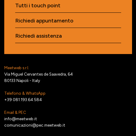
Tutti i touch point
Richiedi appuntamento
Richiedi assistenza
Meetweb s.r.l.
Via Miguel Cervantes de Saavedra, 64
80133 Napoli - Italy
Telefono & WhatsApp
+39 081.193.64.584
Email & PEC
info@meetweb.it
comunicazioni@pec.meetweb.it