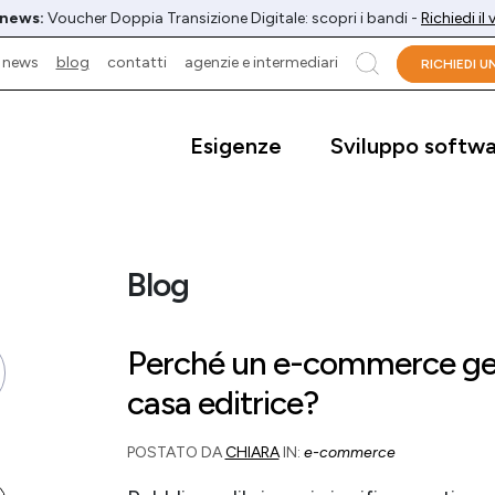
 news:
Voucher Doppia Transizione Digitale: scopri i bandi -
Richiedi il
news
blog
contatti
agenzie e intermediari
cerca
RICHIEDI 
Esigenze
Sviluppo softw
Blog
Perché un e-commerce gen
casa editrice?
POSTATO DA
CHIARA
IN:
e-commerce