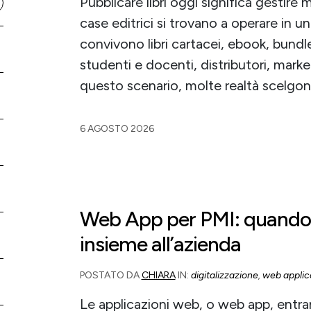
Pubblicare libri oggi significa gestire 
case editrici si trovano a operare in
convivono libri cartacei, ebook, bundl
studenti e docenti, distributori, market
questo scenario, molte realtà scelgon
6 AGOSTO 2026
Web App per PMI: quando i
insieme all’azienda
POSTATO DA
CHIARA
IN:
digitalizzazione
,
web applic
Le applicazioni web, o web app, entran