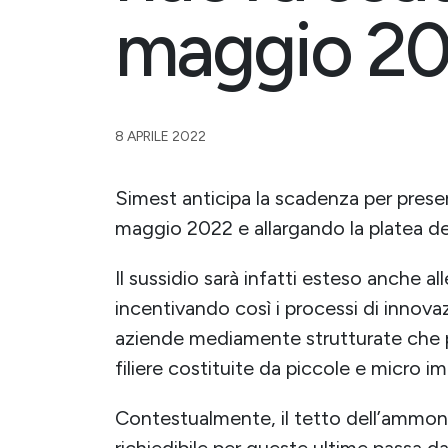
maggio 20
8 APRILE 2022
Simest anticipa la scadenza per prese
maggio 2022 e allargando la platea dei
Il sussidio sarà infatti esteso anche a
incentivando così i processi di innov
aziende mediamente strutturate che p
filiere costituite da piccole e micro i
Contestualmente, il tetto dell’ammo
richiedibile per queste ultime passa d