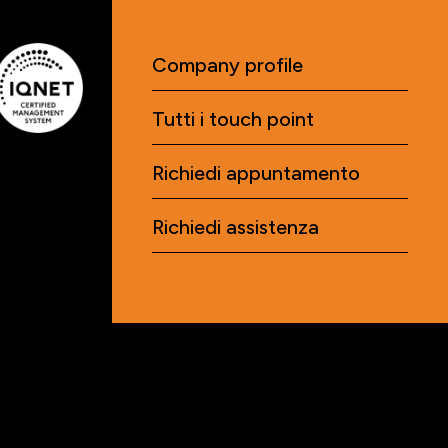
Company profile
Tutti i touch point
Richiedi appuntamento
Richiedi assistenza