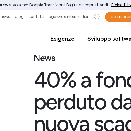
 news:
Voucher Doppia Transizione Digitale: scopri i bandi -
Richiedi il
news
blog
contatti
agenzie e intermediari
cerca
RICHIEDI 
Esigenze
Sviluppo softw
News
40% a fon
perduto da
nuova scad