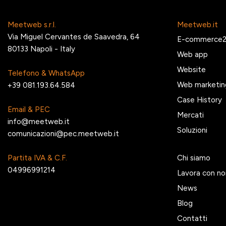
Meetweb s.r.l.
Meetweb.it
Via Miguel Cervantes de Saavedra, 64
E-commerce
80133 Napoli - Italy
Web app
Website
Telefono & WhatsApp
Web marketin
+39 081.193.64.584
Case History
Email & PEC
Mercati
info@meetweb.it
Soluzioni
comunicazioni@pec.meetweb.it
Partita IVA & C.F.
Chi siamo
04996991214
Lavora con no
News
Blog
Contatti