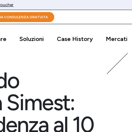
 voucher
UNA CONSULENZA GRATUITA
are
Soluzioni
Case History
Mercati
do
 Simest:
enza al 10