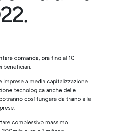
22.
ntare domanda, ora fino al 10
 beneficiari.
lle imprese a media capitalizzazione
azione tecnologica anche delle
otranno così fungere da traino alle
mprese.
ntare complessivo massimo
a 300mila euro a 1 milione.