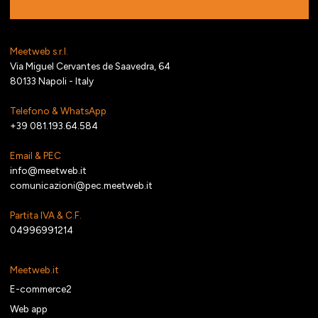
Meetweb s.r.l.
Via Miguel Cervantes de Saavedra, 64
80133 Napoli - Italy
Telefono & WhatsApp
+39 081.193.64.584
Email & PEC
info@meetweb.it
comunicazioni@pec.meetweb.it
Partita IVA & C.F.
04996991214
Meetweb.it
E-commerce2
Web app