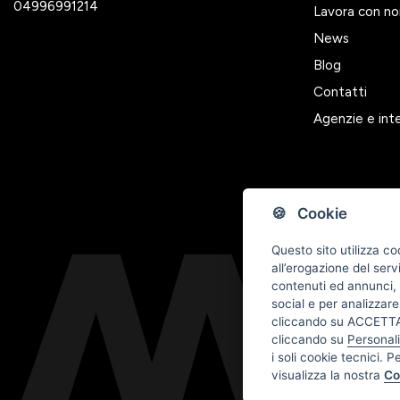
04996991214
Lavora con no
News
Blog
Contatti
Agenzie e int
🍪 Cookie
Questo sito utilizza co
all’erogazione del serv
contenuti ed annunci, p
social e per analizzare
cliccando su ACCETTA 
cliccando su
Personal
i soli cookie tecnici. P
visualizza la nostra
Co