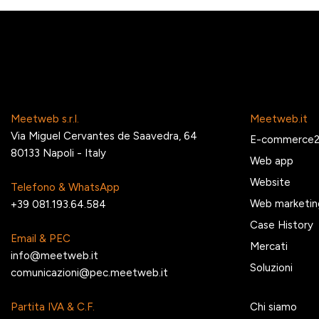
Meetweb s.r.l.
Meetweb.it
Via Miguel Cervantes de Saavedra, 64
E-commerce
80133 Napoli - Italy
Web app
Website
Telefono & WhatsApp
Web marketin
+39 081.193.64.584
Case History
Email & PEC
Mercati
info@meetweb.it
Soluzioni
comunicazioni@pec.meetweb.it
Partita IVA & C.F.
Chi siamo