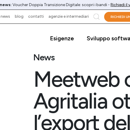
 news:
Voucher Doppia Transizione Digitale: scopri i bandi -
Richiedi il
news
blog
contatti
agenzie e intermediari
cerca
RICHIEDI 
Esigenze
Sviluppo softw
News
Meetweb 
Agritalia o
l’export de