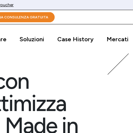
 voucher
UNA CONSULENZA GRATUITA
are
Soluzioni
Case History
Mercati
con
ttimizza
l Made in