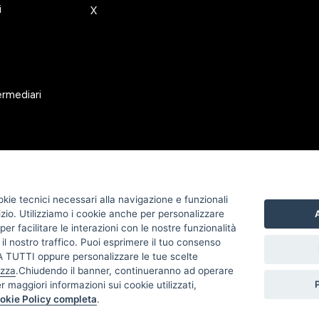
i
X
ermediari
okie tecnici necessari alla navigazione e funzionali
izio. Utilizziamo i cookie anche per personalizzare
A
er facilitare le interazioni con le nostre funzionalità
 il nostro traffico. Puoi esprimere il tuo consenso
TUTTI oppure personalizzare le tue scelte
izza
.Chiudendo il banner, continueranno ad operare
er maggiori informazioni sui cookie utilizzati,
okie Policy completa
.