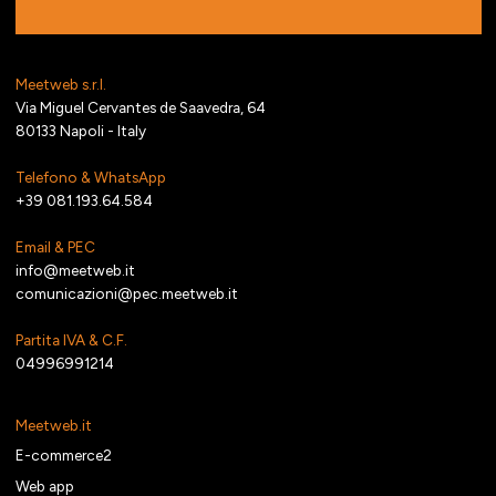
Meetweb s.r.l.
Via Miguel Cervantes de Saavedra, 64
80133 Napoli - Italy
Telefono & WhatsApp
+39 081.193.64.584
Email & PEC
info@meetweb.it
comunicazioni@pec.meetweb.it
Partita IVA & C.F.
04996991214
Meetweb.it
E-commerce2
Web app