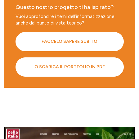
Questo nostro progetto ti ha ispirato?
Vuoi approfondire i temi dell’informatizzazione
anche dal punto di vista teorico?
FACCELO SAPERE SUBITO
O SCARICA IL PORTFOLIO IN PDF