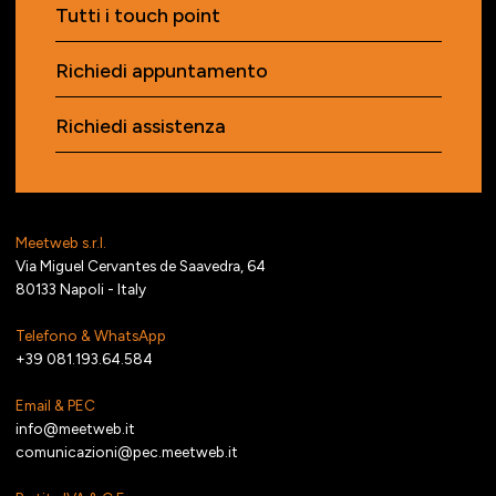
Tutti i touch point
Richiedi appuntamento
Richiedi assistenza
Meetweb s.r.l.
Via Miguel Cervantes de Saavedra, 64
80133 Napoli - Italy
Telefono & WhatsApp
+39 081.193.64.584
Email & PEC
info@meetweb.it
comunicazioni@pec.meetweb.it