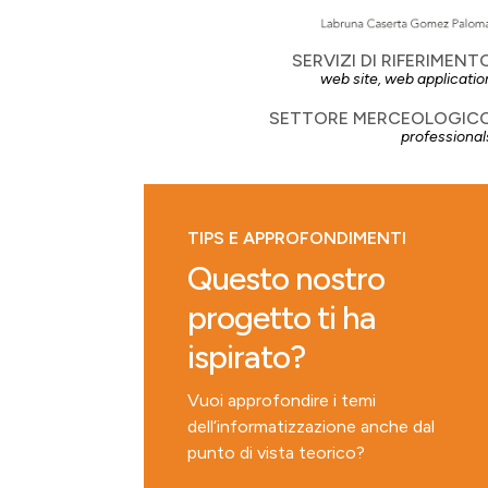
SERVIZI DI RIFERIMENT
web site
,
web applicatio
SETTORE MERCEOLOGIC
professional
TIPS E APPROFONDIMENTI
Questo nostro
progetto ti ha
ispirato?
Vuoi approfondire i temi
dell’informatizzazione anche dal
punto di vista teorico?