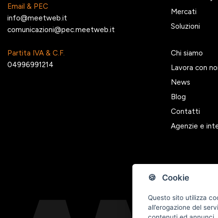
Email & PEC
Mercati
info@meetweb.it
Soluzioni
comunicazioni@pec.meetweb.it
Partita IVA & C.F.
Chi siamo
04996991214
Lavora con no
News
Blog
Contatti
Agenzie e int
🍪 Cookie
Questo sito utilizza co
all’erogazione del serv
contenuti ed annunci, p