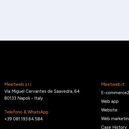
Meetweb s.r.l.
Meetweb.it
Via Miguel Cervantes de Saavedra, 64
E-commerce
80133 Napoli - Italy
Web app
Website
Telefono & WhatsApp
Web marketin
+39 081.193.64.584
Case History