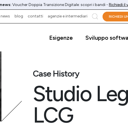
 news:
Voucher Doppia Transizione Digitale: scopri i bandi -
Richiedi il
news
blog
contatti
agenzie e intermediari
cerca
RICHIEDI 
Esigenze
Sviluppo softw
Case History
Studio Leg
LCG