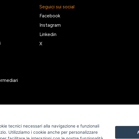
Seguici sui social
Facebook
Instagram
Linkedin
i
X
ermediari
okie tecnici necessari alla navigazione e funzionali
izio. Utilizziamo i cookie anche per personalizzare
A
er facilitare le interazioni con le nostre funzionalità