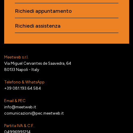
Richiedi appuntamento
Richiedi assistenza
Meetweb s.r.l.
Via Miguel Cervantes de Saavedra, 64
80133 Napoli - Italy
Telefono & WhatsApp
+39 081.193.64.584
Email & PEC
info@meetweb.it
comunicazioni@pec.meetweb.it
Partita IVA & C.F.
04996991214