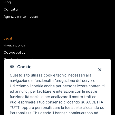
Blog
Contatti
Agenzie e intermediari
Legal
Privacy policy
Cookie policy
Gestisci i consensi
🍪 Cookie
Questo sito utilizza cookie tecnici necessari alla
navigazione e funzionali all’erogazione del servizio.
Seguici sui social
Utilizziamo i cookie anche per personalizzare contenuti
Facebook
ed annunci, per facilitare le interazioni con le nostre
Instagram
funzionalità social e per analizzare il nostro traffico.
Puoi esprimere il tuo consenso cliccando su ACCETTA
Linkedin
TUTTI oppure personalizzare le tue scelte cliccando su
X
Personalizza
.Chiudendo il banner, continueranno ad