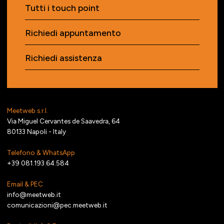
Tutti i touch point
Richiedi appuntamento
Richiedi assistenza
Meetweb s.r.l.
Via Miguel Cervantes de Saavedra, 64
80133 Napoli - Italy
Telefono & WhatsApp
+39 081.193.64.584
Email & PEC
info@meetweb.it
comunicazioni@pec.meetweb.it