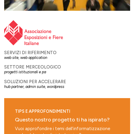
SERVIZI DI RIFERIMENTO
web site
,
web application
SETTORE MERCEOLOGICO
progetti istituzionali e pa
SOLUZIONI PER ACCELERARE
hub partner
,
admin suite
,
wordpress
TIPS E APPROFONDIMENTI
Questo nostro progetto ti ha ispirato?
Vuoi approfondire i temi dell’informatizzazione