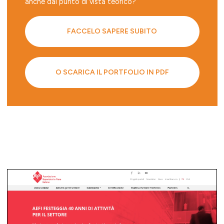
anche dal punto di vista teorico?
FACCELO SAPERE SUBITO
O SCARICA IL PORTFOLIO IN PDF