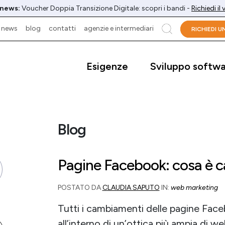
 news:
Voucher Doppia Transizione Digitale: scopri i bandi -
Richiedi il
news
blog
contatti
agenzie e intermediari
cerca
RICHIEDI 
Esigenze
Sviluppo softw
Blog
Pagine Facebook: cosa è c
POSTATO DA
CLAUDIA SAPUTO
IN:
web marketing
Tutti i cambiamenti delle pagine Face
all’interno di un’ottica più ampia di 