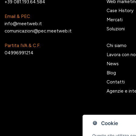
Web marketin
+39 081.193.64.584
Case History
Email & PEC
Mercati
info@meetweb.it
Soluzioni
comunicazioni@pec.meetweb.it
Partita IVA & C.F.
Chi siamo
04996991214
Lavora con no
News
Blog
Contatti
Agenzie e int
🍪 Cookie
Questo sito utilizza co