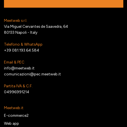
Meetweb s.r.l.
Via Miguel Cervantes de Saavedra, 64
80133 Napoli - Italy
Telefono & WhatsApp
+39 081.193.64.584
Email & PEC
info@meetweb.it
comunicazioni@pec.meetweb.it
Partita IVA & C.F.
04996991214
Meetweb.it
E-commerce2
Web app