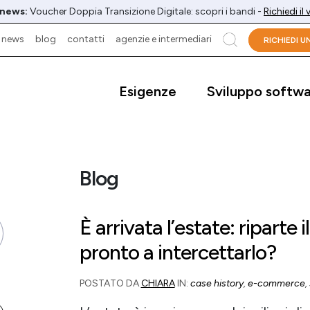
 news:
Voucher Doppia Transizione Digitale: scopri i bandi -
Richiedi il
news
blog
contatti
agenzie e intermediari
cerca
RICHIEDI 
Esigenze
Sviluppo softw
Blog
È arrivata l’estate: riparte i
pronto a intercettarlo?
POSTATO DA
CHIARA
IN:
case history
,
e-commerce
,