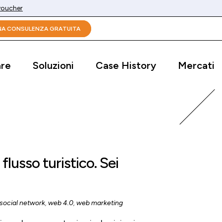
 voucher
UNA CONSULENZA GRATUITA
are
Soluzioni
Case History
Mercati
l flusso turistico. Sei
social network
,
web 4.0
,
web marketing