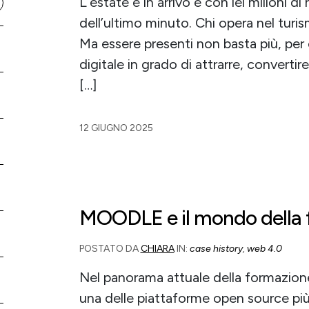
L’estate è in arrivo e con lei milioni di
dell’ultimo minuto. Chi opera nel turism
Ma essere presenti non basta più, pe
digitale in grado di attrarre, convertire
[…]
12 GIUGNO 2025
MOODLE e il mondo della 
POSTATO DA
CHIARA
IN:
case history
,
web 4.0
Nel panorama attuale della formazion
una delle piattaforme open source più