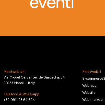
eventi
Meetweb s.r.l.
Meetweb.it
Via Miguel Cervantes de Saavedra, 64
E-commerce
80133 Napoli - Italy
Web app
Website
Telefono & WhatsApp
Web marketin
+39 081.193.64.584