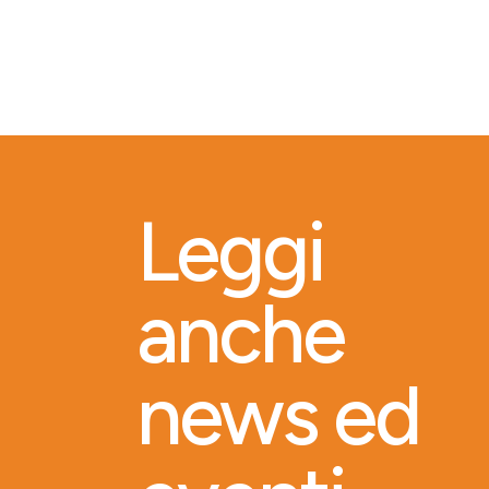
Leggi
anche
news ed