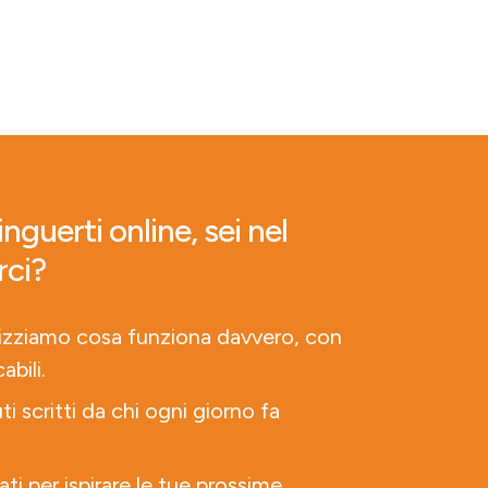
nguerti online, sei nel
rci?
lizziamo cosa funziona davvero, con
abili.
ti scritti da chi ogni giorno fa
ati per ispirare le tue prossime