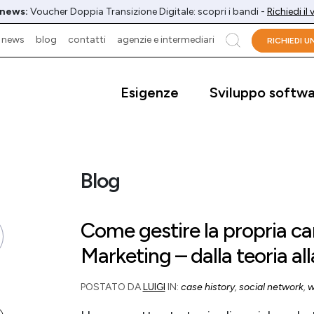
 news:
Voucher Doppia Transizione Digitale: scopri i bandi -
Richiedi il
news
blog
contatti
agenzie e intermediari
cerca
RICHIEDI 
Esigenze
Sviluppo softw
Blog
Come gestire la propria c
Marketing – dalla teoria al
POSTATO DA
LUIGI
IN:
case history
,
social network
,
w