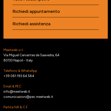
Richiedi appuntamento
Richiedi assistenza
Meetweb s.r.l.
Via Miguel Cervantes de Saavedra, 64
80133 Napoli - Italy
Telefono & WhatsApp
+39 081.193.64.584
Email & PEC
info@meetweb.it
comunicazioni@pec.meetweb.it
Partita IVA & C.F.