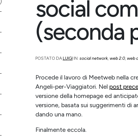
social co
(seconda p
POSTATO DA
LUIGI
IN:
social network
,
web 2.0
,
web a
Procede il lavoro di Meetweb nella cr
Angeli-per-Viaggiatori. Nel
post prec
versione della homepage ed anticipat
versione, basata sui suggerimenti di an
dando una mano.
Finalmente eccola.