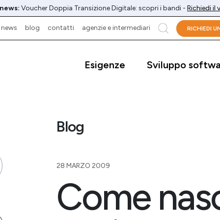
 news:
Voucher Doppia Transizione Digitale: scopri i bandi -
Richiedi il
news
blog
contatti
agenzie e intermediari
cerca
RICHIEDI 
Esigenze
Sviluppo softw
Blog
28 MARZO 2009
Come nasc