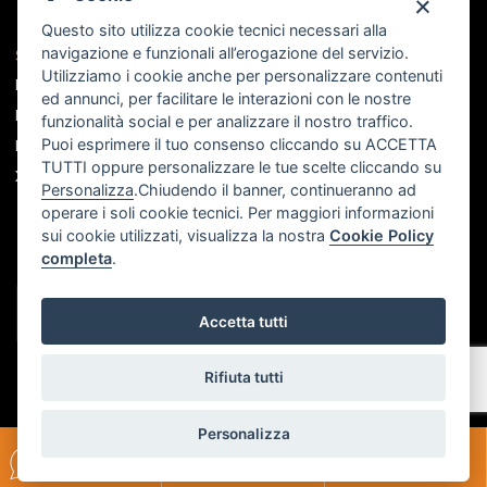
Questo sito utilizza cookie tecnici necessari alla
navigazione e funzionali all’erogazione del servizio.
Seguici sui social
Utilizziamo i cookie anche per personalizzare contenuti
Facebook
ed annunci, per facilitare le interazioni con le nostre
Instagram
funzionalità social e per analizzare il nostro traffico.
Puoi esprimere il tuo consenso cliccando su ACCETTA
Linkedin
TUTTI oppure personalizzare le tue scelte cliccando su
X
Personalizza
.Chiudendo il banner, continueranno ad
operare i soli cookie tecnici. Per maggiori informazioni
sui cookie utilizzati, visualizza la nostra
Cookie Policy
completa
.
Accetta tutti
Rifiuta tutti
Personalizza
Scrivici su
Parliamo al
Richiedi un
WHATSAPP
TELEFONO
INCONTRO