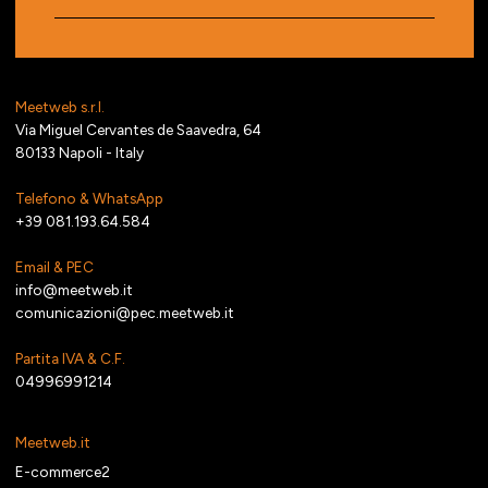
Meetweb s.r.l.
Via Miguel Cervantes de Saavedra, 64
80133 Napoli - Italy
Telefono & WhatsApp
+39 081.193.64.584
Email & PEC
info@meetweb.it
comunicazioni@pec.meetweb.it
Partita IVA & C.F.
04996991214
Meetweb.it
E-commerce2