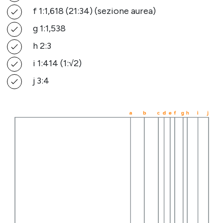
f 1:1,618 (21:34) (sezione aurea)
g 1:1,538
h 2:3
i 1:414 (1:√2)
j 3:4