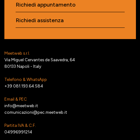
Richiedi appuntamento
Richiedi assistenza
Meetweb s.r.l.
Via Miguel Cervantes de Saavedra, 64
80133 Napoli - Italy
Telefono & WhatsApp
+39 081.193.64.584
Email & PEC
info@meetweb.it
comunicazioni@pec.meetweb.it
Partita IVA & C.F.
04996991214