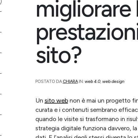
migliorare 
prestazioni
sito?
POSTATO DA
CHIARA
IN:
web 4.0
,
web design
Un
sito web
non è mai un progetto fi
curata e i contenuti sembrano efficaci,
quando le visite si trasformano in risul
strategia digitale funziona davvero, l
dati. E l’analisi degli stessi diventa l