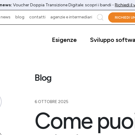
 news:
Voucher Doppia Transizione Digitale: scopri i bandi -
Richiedi il
news
blog
contatti
agenzie e intermediari
cerca
RICHIEDI 
Esigenze
Sviluppo softw
Blog
6 OTTOBRE 2025
Come puo