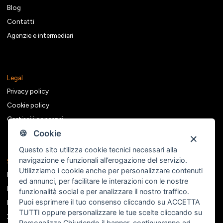
Blog
Contatti
Agenzie e intermediari
Legal
Privacy policy
Cookie policy
Gestisci i consensi
🍪 Cookie
Questo sito utilizza cookie tecnici necessari alla
navigazione e funzionali all’erogazione del servizio.
Seguici sui social
Utilizziamo i cookie anche per personalizzare contenuti
Facebook
ed annunci, per facilitare le interazioni con le nostre
Instagram
funzionalità social e per analizzare il nostro traffico.
Puoi esprimere il tuo consenso cliccando su ACCETTA
Linkedin
TUTTI oppure personalizzare le tue scelte cliccando su
X
Personalizza
.Chiudendo il banner, continueranno ad