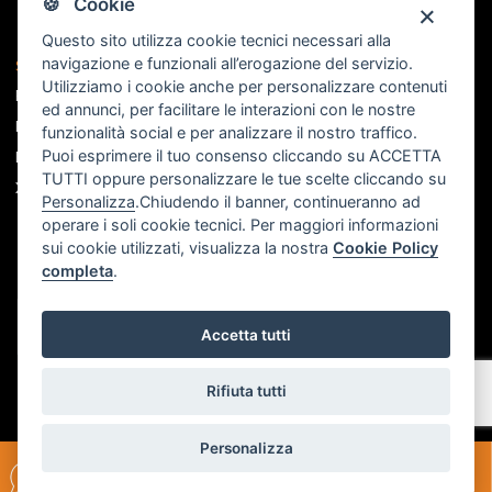
🍪 Cookie
Questo sito utilizza cookie tecnici necessari alla
navigazione e funzionali all’erogazione del servizio.
Seguici sui social
Utilizziamo i cookie anche per personalizzare contenuti
Facebook
ed annunci, per facilitare le interazioni con le nostre
Instagram
funzionalità social e per analizzare il nostro traffico.
Puoi esprimere il tuo consenso cliccando su ACCETTA
Linkedin
TUTTI oppure personalizzare le tue scelte cliccando su
X
Personalizza
.Chiudendo il banner, continueranno ad
operare i soli cookie tecnici. Per maggiori informazioni
sui cookie utilizzati, visualizza la nostra
Cookie Policy
completa
.
Accetta tutti
Rifiuta tutti
Personalizza
Scrivici su
Parliamo al
Richiedi un
WHATSAPP
TELEFONO
INCONTRO