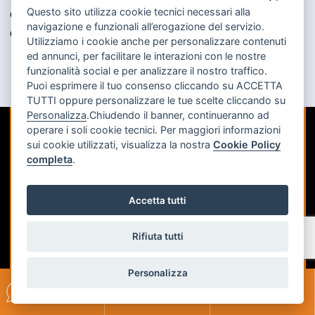
Questo sito utilizza cookie tecnici necessari alla
Grazie
navigazione e funzionali all’erogazione del servizio.
Cristian
Utilizziamo i cookie anche per personalizzare contenuti
ed annunci, per facilitare le interazioni con le nostre
funzionalità social e per analizzare il nostro traffico.
Puoi esprimere il tuo consenso cliccando su ACCETTA
TUTTI oppure personalizzare le tue scelte cliccando su
Personalizza
.Chiudendo il banner, continueranno ad
operare i soli cookie tecnici. Per maggiori informazioni
sui cookie utilizzati, visualizza la nostra
Cookie Policy
Company profile
completa
.
Tutti i touch point
Accetta tutti
Richiedi appuntamento
Rifiuta tutti
Richiedi assistenza
Personalizza
Scrivici su
Parliamo al
Richiedi un
WHATSAPP
TELEFONO
INCONTRO