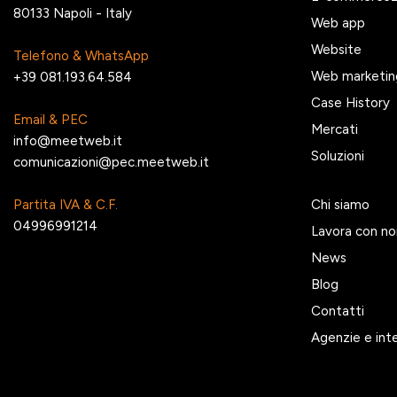
80133 Napoli - Italy
Web app
Website
Telefono & WhatsApp
Web marketin
+39 081.193.64.584
Case History
Email & PEC
Mercati
info@meetweb.it
Soluzioni
comunicazioni@pec.meetweb.it
Partita IVA & C.F.
Chi siamo
04996991214
Lavora con no
News
Blog
Contatti
Agenzie e int