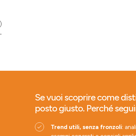
Se vuoi scoprire come disti
posto giusto. Perché segui
Trend utili, senza fronzoli
: ana