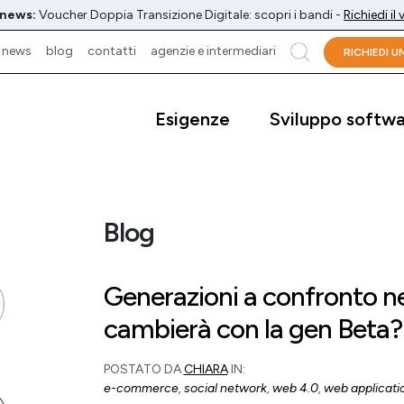
 news:
Voucher Doppia Transizione Digitale: scopri i bandi -
Richiedi il
news
blog
contatti
agenzie e intermediari
cerca
RICHIEDI 
Esigenze
Sviluppo softw
Blog
Generazioni a confronto ne
cambierà con la gen Beta?
POSTATO DA
CHIARA
IN:
e-commerce
,
social network
,
web 4.0
,
web applicati