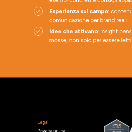
esempi concreti e consigli applic
Esperienza sul campo
: contenu
comunicazione per brand reali.
Idee che attivano
: insight pens
mosse, non solo per essere letti
Legal
2
Privacy policy