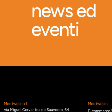
news ed
eventi
Meetweb s.r.l.
Meetweb.it
Via Miguel Cervantes de Saavedra, 64
E-commerce