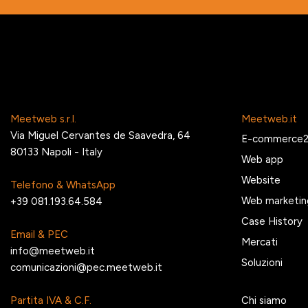
Meetweb s.r.l.
Meetweb.it
Via Miguel Cervantes de Saavedra, 64
E-commerce
80133 Napoli - Italy
Web app
Website
Telefono & WhatsApp
Web marketin
+39 081.193.64.584
Case History
Email & PEC
Mercati
info@meetweb.it
Soluzioni
comunicazioni@pec.meetweb.it
Partita IVA & C.F.
Chi siamo