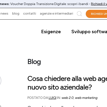
 news:
Voucher Doppia Transizione Digitale: scopri i bandi -
Richiedi il
news
blog
contatti
agenzie e intermediari
cerca
RICHIEDI 
Esigenze
Sviluppo softw
Blog
Cosa chiedere alla web age
nuovo sito aziendale?
POSTATO DA
LUIGI
IN:
web 2.0
,
web marketing