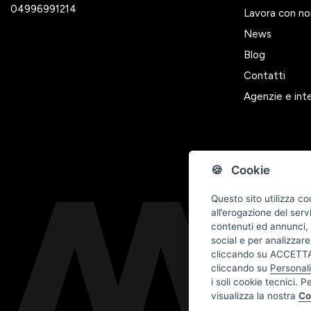
04996991214
Lavora con no
News
Blog
Contatti
Agenzie e int
🍪 Cookie
Questo sito utilizza co
all’erogazione del serv
contenuti ed annunci, p
social e per analizzare
cliccando su ACCETTA 
cliccando su
Personal
i soli cookie tecnici. P
visualizza la nostra
Co