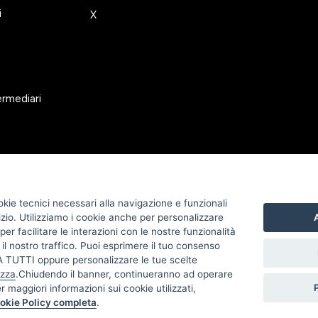
i
X
ermediari
okie tecnici necessari alla navigazione e funzionali
izio. Utilizziamo i cookie anche per personalizzare
A
er facilitare le interazioni con le nostre funzionalità
 il nostro traffico. Puoi esprimere il tuo consenso
TUTTI oppure personalizzare le tue scelte
izza
.Chiudendo il banner, continueranno ad operare
er maggiori informazioni sui cookie utilizzati,
okie Policy completa
.