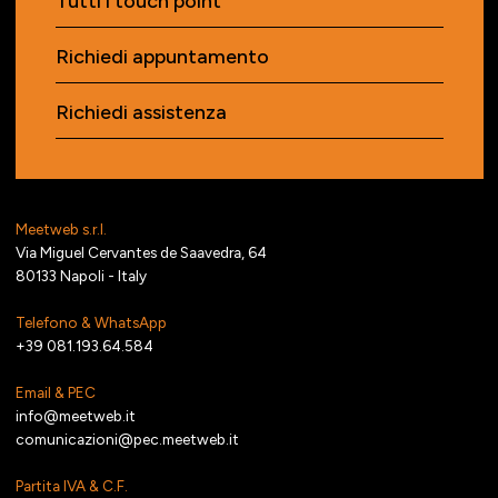
Tutti i touch point
Richiedi appuntamento
Richiedi assistenza
Meetweb s.r.l.
Via Miguel Cervantes de Saavedra, 64
80133 Napoli - Italy
Telefono & WhatsApp
+39 081.193.64.584
Email & PEC
info@meetweb.it
comunicazioni@pec.meetweb.it
Partita IVA & C.F.