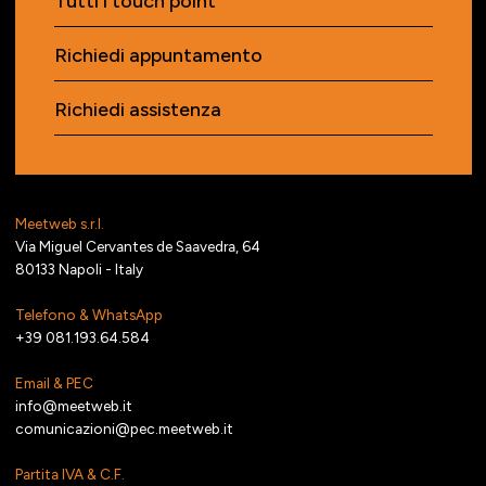
Tutti i touch point
Richiedi appuntamento
Richiedi assistenza
Meetweb s.r.l.
Via Miguel Cervantes de Saavedra, 64
80133 Napoli - Italy
Telefono & WhatsApp
+39 081.193.64.584
Email & PEC
info@meetweb.it
comunicazioni@pec.meetweb.it
Partita IVA & C.F.