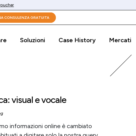
 voucher
UNA CONSULENZA GRATUITA
are
Soluzioni
Case History
Mercati
ca: visual e vocale
ng
iamo informazioni online è cambiato
tuati a digitare solo la nostra query