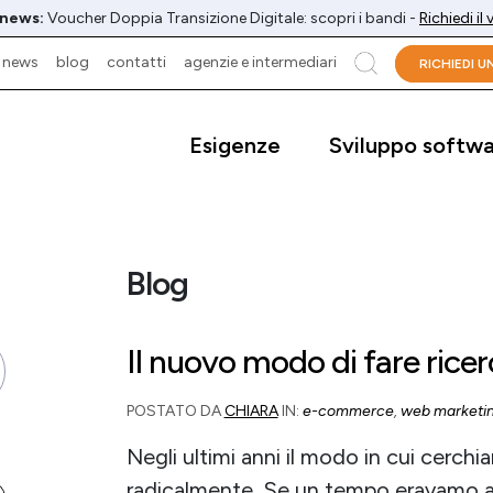
 news:
Voucher Doppia Transizione Digitale: scopri i bandi -
Richiedi il
news
blog
contatti
agenzie e intermediari
cerca
RICHIEDI 
Esigenze
Sviluppo softw
Blog
Il nuovo modo di fare ricer
POSTATO DA
CHIARA
IN:
e-commerce
,
web marketi
Negli ultimi anni il modo in cui cerch
radicalmente. Se un tempo eravamo abi