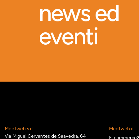
news ed
eventi
Meetweb s.r.l.
Meetweb.it
Via Miguel Cervantes de Saavedra, 64
E-commerce