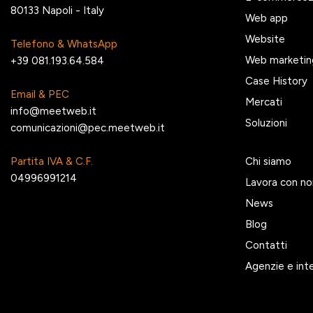
80133 Napoli - Italy
Web app
Website
Telefono & WhatsApp
Web marketin
+39 081.193.64.584
Case History
Email & PEC
Mercati
info@meetweb.it
Soluzioni
comunicazioni@pec.meetweb.it
Partita IVA & C.F.
Chi siamo
04996991214
Lavora con no
News
Blog
Contatti
Agenzie e int