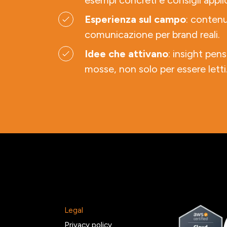
esempi concreti e consigli applic
Esperienza sul campo
: contenu
comunicazione per brand reali.
Idee che attivano
: insight pens
mosse, non solo per essere letti
Legal
2
Privacy policy