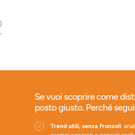
Se vuoi scoprire come disti
posto giusto. Perché segui
Trend utili, senza fronzoli
: ana