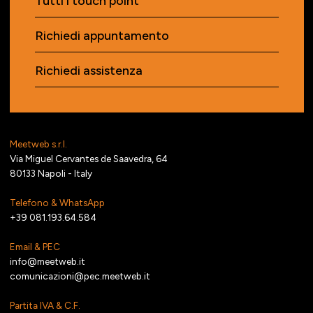
Tutti i touch point
Richiedi appuntamento
Richiedi assistenza
Meetweb s.r.l.
Via Miguel Cervantes de Saavedra, 64
80133 Napoli - Italy
Telefono & WhatsApp
+39 081.193.64.584
Email & PEC
info@meetweb.it
comunicazioni@pec.meetweb.it
Partita IVA & C.F.