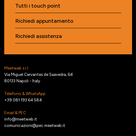
Tutti i touch point
Richiedi appuntamento
Richiedi assistenza
Meetweb s.r.l.
Via Miguel Cervantes de Saavedra, 64
80133 Napoli - Italy
Telefono & WhatsApp
+39 081.193.64.584
Email & PEC
info@meetweb.it
comunicazioni@pec.meetweb.it