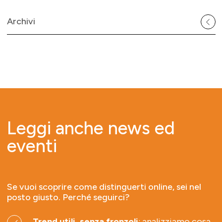
Archivi
Leggi anche news ed
eventi
Se vuoi scoprire come distinguerti online, sei nel
posto giusto. Perché seguirci?
Trend utili, senza fronzoli
: analizziamo cosa