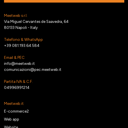
Meetweb s.r.l.
Via Miguel Cervantes de Saavedra, 64
80133 Napoli - Italy
Telefono & WhatsApp
+39 081.193.64.584
Email & PEC
info@meetweb.it
comunicazioni@pec.meetweb.it
Partita IVA & C.F.
04996991214
Meetweb.it
E-commerce2
Web app
Website