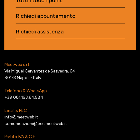
Tutti i touch point
Richiedi appuntamento
Richiedi assistenza
Meetweb s.r.l.
Via Miguel Cervantes de Saavedra, 64
80133 Napoli - Italy
Telefono & WhatsApp
+39 081.193.64.584
Email & PEC
info@meetweb.it
comunicazioni@pec.meetweb.it
Partita IVA & C.F.