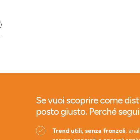
Se vuoi scoprire come disti
posto giusto. Perché segui
Trend utili, senza fronzoli
: ana