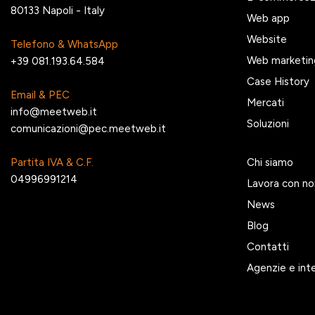
80133 Napoli - Italy
Web app
Website
Telefono & WhatsApp
Web marketin
+39 081.193.64.584
Case History
Email & PEC
Mercati
info@meetweb.it
Soluzioni
comunicazioni@pec.meetweb.it
Partita IVA & C.F.
Chi siamo
04996991214
Lavora con no
News
Blog
Contatti
Agenzie e int