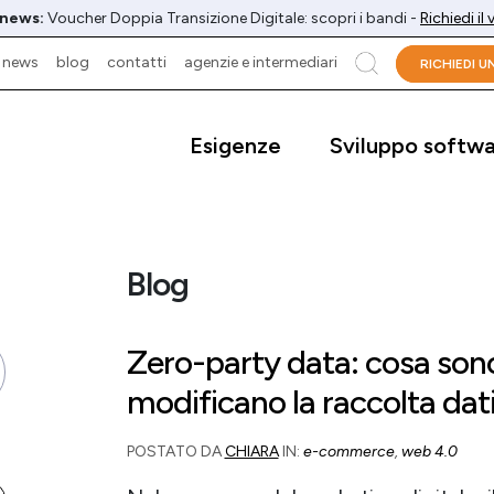
 news:
Voucher Doppia Transizione Digitale: scopri i bandi -
Richiedi il
news
blog
contatti
agenzie e intermediari
cerca
RICHIEDI 
Esigenze
Sviluppo softw
Blog
Zero-party data: cosa so
modificano la raccolta dati
POSTATO DA
CHIARA
IN:
e-commerce
,
web 4.0