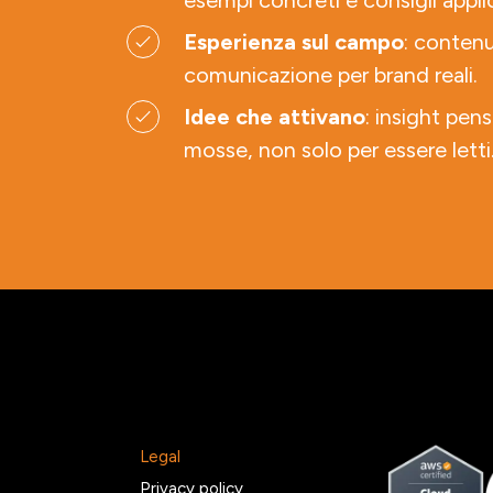
esempi concreti e consigli applic
Esperienza sul campo
: contenu
comunicazione per brand reali.
Idee che attivano
: insight pens
mosse, non solo per essere letti
Legal
2
Privacy policy