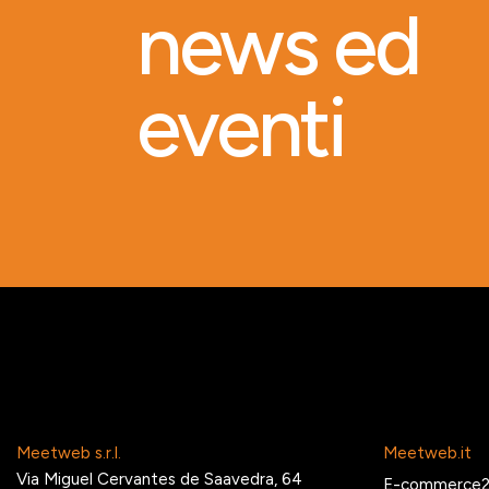
news ed
eventi
Meetweb s.r.l.
Meetweb.it
Via Miguel Cervantes de Saavedra, 64
E-commerce