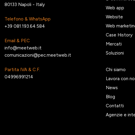
80133 Napoli - Italy
Web app
Website
Telefono & WhatsApp
Web marketin
+39 081.193.64.584
Case History
Email & PEC
Mercati
info@meetweb.it
Soluzioni
comunicazioni@pec.meetweb.it
Partita IVA & C.F.
Chi siamo
04996991214
Lavora con no
News
Blog
Contatti
Agenzie e int