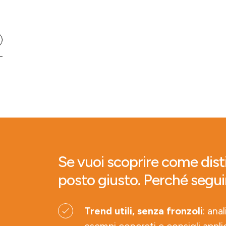
Se vuoi scoprire come disti
posto giusto. Perché segui
Trend utili, senza fronzoli
: ana