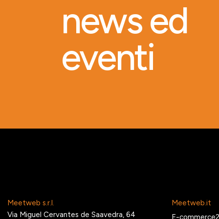
news ed
eventi
Meetweb s.r.l.
Meetweb.it
Via Miguel Cervantes de Saavedra, 64
E-commerce