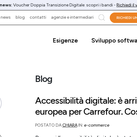
 news:
Voucher Doppia Transizione Digitale: scopri i bandi -
Richiedi il
news
blog
contatti
agenzie e intermediari
cerca
RICHIEDI 
Esigenze
Sviluppo softw
Blog
Accessibilità digitale: è ar
europea per Carrefour. Co
POSTATO DA
CHIARA
IN:
e-commerce