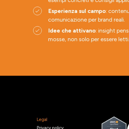
esempi concreti e consigli applic
Esperienza sul campo
: contenu
comunicazione per brand reali.
Idee che attivano
: insight pens
mosse, non solo per essere letti
Legal
2
Privacy policy