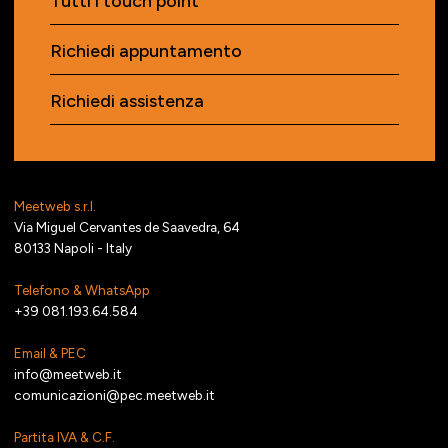
Tutti i touch point
Richiedi appuntamento
Richiedi assistenza
Meetweb s.r.l.
Via Miguel Cervantes de Saavedra, 64
80133 Napoli - Italy
Telefono & WhatsApp
+39 081.193.64.584
Email & PEC
info@meetweb.it
comunicazioni@pec.meetweb.it
Partita IVA & C.F.