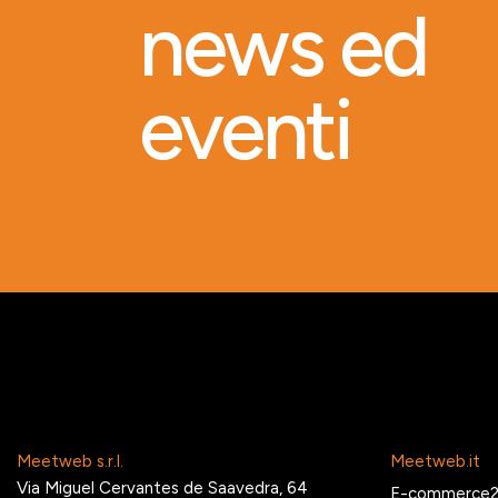
news ed
eventi
Meetweb s.r.l.
Meetweb.it
Via Miguel Cervantes de Saavedra, 64
E-commerce