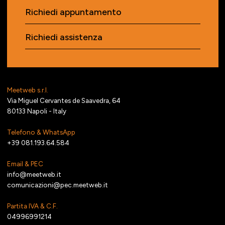
Richiedi appuntamento
Richiedi assistenza
Meetweb s.r.l.
Via Miguel Cervantes de Saavedra, 64
80133 Napoli - Italy
Telefono & WhatsApp
+39 081.193.64.584
Email & PEC
info@meetweb.it
comunicazioni@pec.meetweb.it
Partita IVA & C.F.
04996991214