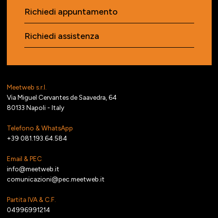
Richiedi appuntamento
Richiedi assistenza
Meetweb s.r.l.
Via Miguel Cervantes de Saavedra, 64
80133 Napoli - Italy
Telefono & WhatsApp
+39 081.193.64.584
Email & PEC
info@meetweb.it
comunicazioni@pec.meetweb.it
Partita IVA & C.F.
04996991214