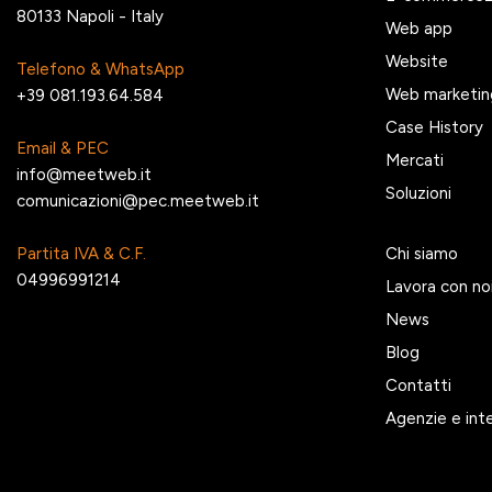
80133 Napoli - Italy
Web app
Website
Telefono & WhatsApp
Web marketin
+39 081.193.64.584
Case History
Email & PEC
Mercati
info@meetweb.it
Soluzioni
comunicazioni@pec.meetweb.it
Partita IVA & C.F.
Chi siamo
04996991214
Lavora con no
News
Blog
Contatti
Agenzie e int