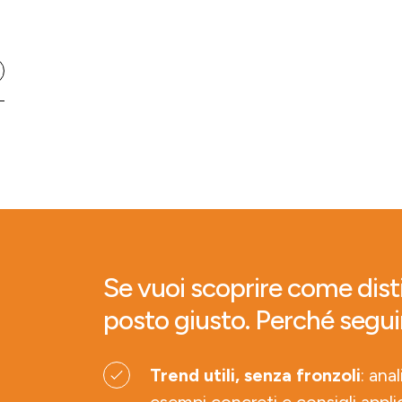
Se vuoi scoprire come disti
posto giusto. Perché segui
Trend utili, senza fronzoli
: ana