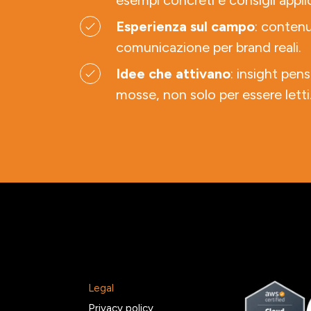
esempi concreti e consigli applic
Esperienza sul campo
: contenu
comunicazione per brand reali.
Idee che attivano
: insight pens
mosse, non solo per essere letti
Legal
2
Privacy policy