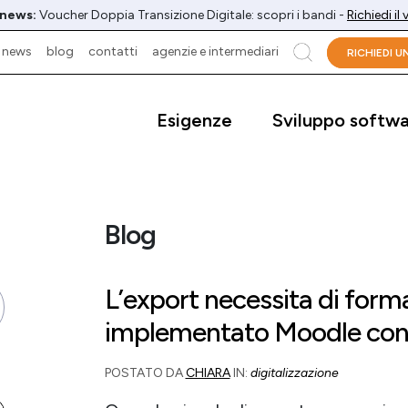
 news:
Voucher Doppia Transizione Digitale: scopri i bandi -
Richiedi il
news
blog
contatti
agenzie e intermediari
cerca
RICHIEDI 
Esigenze
Sviluppo softw
Blog
L’export necessita di for
implementato Moodle con
POSTATO DA
CHIARA
IN:
digitalizzazione