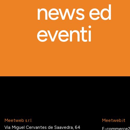
news ed
eventi
Meetweb s.r.l.
Meetweb.it
Via Miguel Cervantes de Saavedra, 64
E-commerce