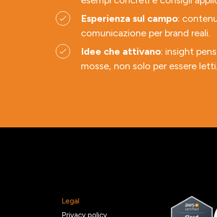
esempi concreti e consigli applic
Esperienza sul campo
: contenu
comunicazione per brand reali.
Idee che attivano
: insight pens
mosse, non solo per essere letti
Legal
2
Privacy policy