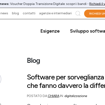
 news:
Voucher Doppia Transizione Digitale: scopri i bandi -
Richiedi il
news
blog
contatti
agenzie e intermediari
cerca
RICHIEDI 
Esigenze
Sviluppo softw
Blog
Software per sorveglianza s
che fanno davvero la diffe
POSTATO DA
CHIARA
IN:
digitalizzazione