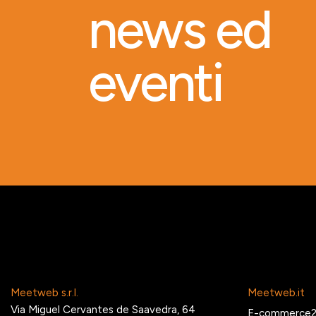
news ed
eventi
Meetweb s.r.l.
Meetweb.it
Via Miguel Cervantes de Saavedra, 64
E-commerce