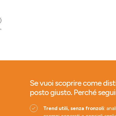
Se vuoi scoprire come disti
posto giusto. Perché segui
Trend utili, senza fronzoli
: ana