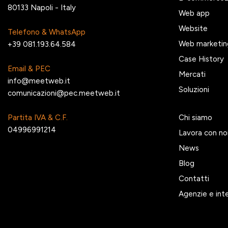
80133 Napoli - Italy
Web app
Website
Telefono & WhatsApp
Web marketin
+39 081.193.64.584
Case History
Email & PEC
Mercati
info@meetweb.it
Soluzioni
comunicazioni@pec.meetweb.it
Partita IVA & C.F.
Chi siamo
04996991214
Lavora con no
News
Blog
Contatti
Agenzie e int