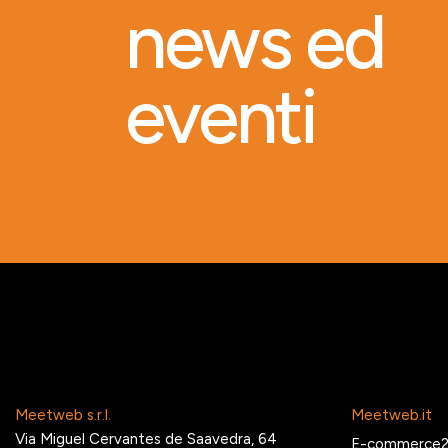
news ed
eventi
Meetweb s.r.l.
Meetweb.it
Via Miguel Cervantes de Saavedra, 64
E-commerce