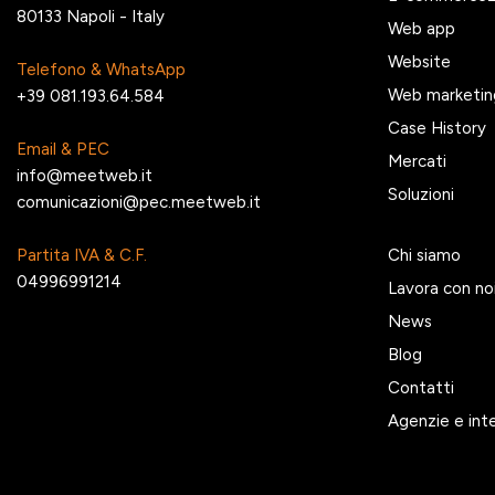
80133 Napoli - Italy
Web app
Website
Telefono & WhatsApp
Web marketin
+39 081.193.64.584
Case History
Email & PEC
Mercati
info@meetweb.it
Soluzioni
comunicazioni@pec.meetweb.it
Partita IVA & C.F.
Chi siamo
04996991214
Lavora con no
News
Blog
Contatti
Agenzie e int