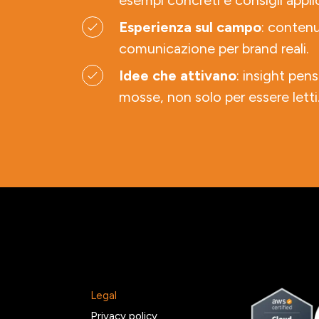
esempi concreti e consigli applic
Esperienza sul campo
: contenu
comunicazione per brand reali.
Idee che attivano
: insight pens
mosse, non solo per essere letti
Legal
2
Privacy policy