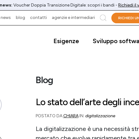
 news:
Voucher Doppia Transizione Digitale: scopri i bandi -
Richiedi il
news
blog
contatti
agenzie e intermediari
cerca
RICHIEDI 
Esigenze
Sviluppo softw
Blog
Lo stato dell’arte degli ince
POSTATO DA
CHIARA
IN:
digitalizzazione
La digitalizzazione è una necessità str
mercato che evolve rapidamente tra 