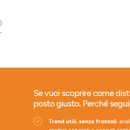
Se vuoi scoprire come disti
posto giusto. Perché segui
Trend utili, senza fronzoli
: ana