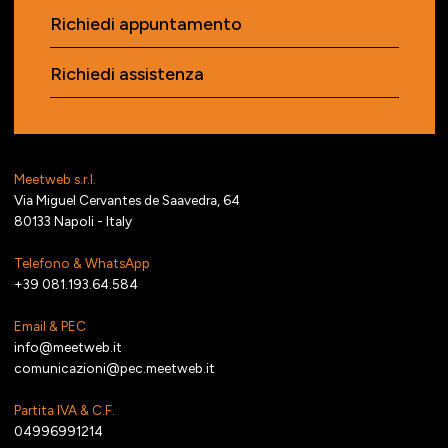
Richiedi appuntamento
Richiedi assistenza
Meetweb s.r.l.
Via Miguel Cervantes de Saavedra, 64
80133 Napoli - Italy
Telefono & WhatsApp
+39 081.193.64.584
Email & PEC
info@meetweb.it
comunicazioni@pec.meetweb.it
Partita IVA & C.F.
04996991214