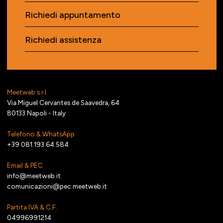
Richiedi appuntamento
Richiedi assistenza
Meetweb s.r.l.
Via Miguel Cervantes de Saavedra, 64
80133 Napoli - Italy
Telefono & WhatsApp
+39 081.193.64.584
Email & PEC
info@meetweb.it
comunicazioni@pec.meetweb.it
Partita IVA & C.F.
04996991214