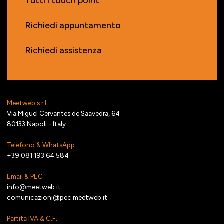
Tutti i touch point
Richiedi appuntamento
Richiedi assistenza
Meetweb s.r.l.
Via Miguel Cervantes de Saavedra, 64
80133 Napoli - Italy
Telefono & WhatsApp
+39 081.193.64.584
Email & PEC
info@meetweb.it
comunicazioni@pec.meetweb.it
Partita IVA & C.F.