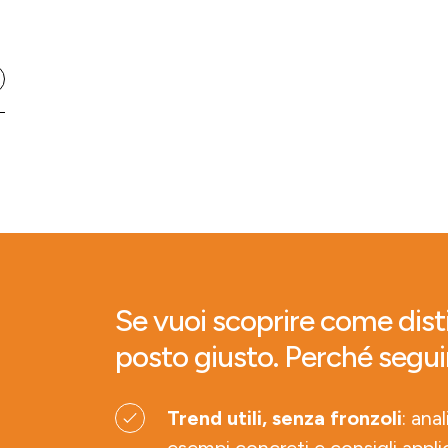
Se vuoi scoprire come disti
posto giusto. Perché segui
Trend utili, senza fronzoli
: ana