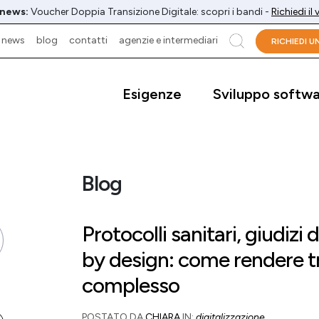
 news:
Voucher Doppia Transizione Digitale: scopri i bandi -
Richiedi il
news
blog
contatti
agenzie e intermediari
cerca
RICHIEDI 
Esigenze
Sviluppo softw
Blog
Protocolli sanitari, giudizi d
by design: come rendere t
complesso
POSTATO DA
CHIARA
IN:
digitalizzazione