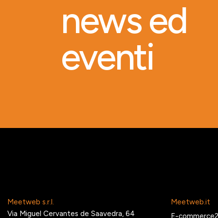
news ed
eventi
Meetweb s.r.l.
Meetweb.it
Via Miguel Cervantes de Saavedra, 64
E-commerce