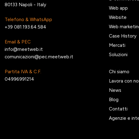
80133 Napoli - Italy
Web app
Website
Telefono & WhatsApp
Web marketin
+39 081.193.64.584
Case History
Email & PEC
Mercati
info@meetweb.it
Soluzioni
comunicazioni@pec.meetweb.it
Partita IVA & C.F.
Chi siamo
04996991214
Lavora con no
News
Blog
Contatti
Agenzie e int