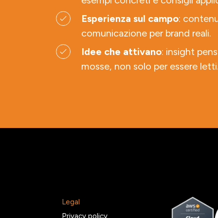
esempi concreti e consigli applic
Esperienza sul campo
: contenu
comunicazione per brand reali.
Idee che attivano
: insight pens
mosse, non solo per essere letti
Legal
2
Privacy policy